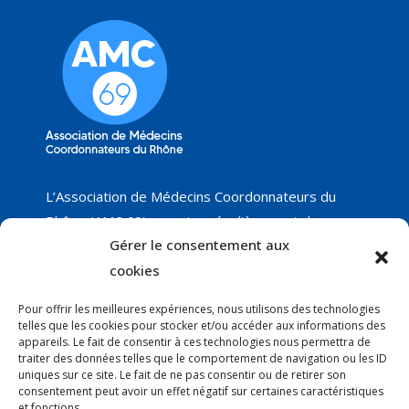
L’Association de Médecins Coordonnateurs du
Rhône (AMC 69) organise régulièrement des
Gérer le consentement aux
groupes de travail sur différents thèmes, dont
nous vous proposerons les résultats, ainsi que les
cookies
réunions programmées. Nous ne manquerons pas
Pour offrir les meilleures expériences, nous utilisons des technologies
de vous faire part de nos nouveautés !
telles que les cookies pour stocker et/ou accéder aux informations des
appareils. Le fait de consentir à ces technologies nous permettra de
traiter des données telles que le comportement de navigation ou les ID
uniques sur ce site. Le fait de ne pas consentir ou de retirer son
Courrier
:
consentement peut avoir un effet négatif sur certaines caractéristiques
Anne-Claire Thury - AMC 69
et fonctions.