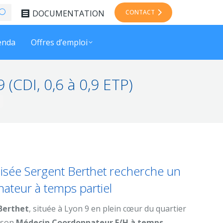
DOCUMENTATION
CONTACT
enda
Offres d’emploi
(CDI, 0,6 à 0,9 ETP)
isée Sergent Berthet recherche un
teur à temps partiel
Berthet
, située à Lyon 9 en plein cœur du quartier
 son
Médecin Coordonnateur F/H à temps