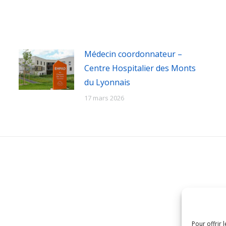
LinkedIn
Facebook
Médecin coordonnateur –
Centre Hospitalier des Monts
du Lyonnais
17 mars 2026
ins Coordonnateurs du Rhône (AMC 69)
Courrier
:
Pour offrir 