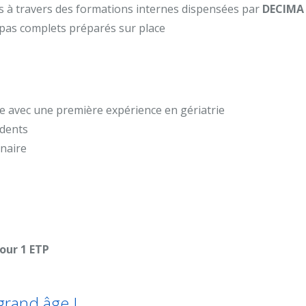
à travers des formations internes dispensées par
DECIMA
epas complets préparés sur place
te avec une première expérience en gériatrie
idents
inaire
pour 1 ETP
grand âge !