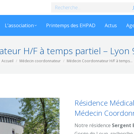
Recherche
:
L’association
Printemps des EHPAD
Actus
Ag
ur H/F à temps partiel – Lyon 9 
ous êtes ici :
Accueil
Médecin coordonnateur
Médecin Coordonnateur H/F à temps…
Résidence Médical
Médecin Coordonna
Notre résidence
Sergent 
Gorge de Loup, recherche