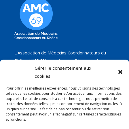
L’Association de Médecins Coordonnateurs du
Rhône (AMC 69) organise régulièrement des
Gérer le consentement aux
groupes de travail sur différents thèmes, dont
nous vous proposerons les résultats, ainsi que les
cookies
réunions programmées. Nous ne manquerons pas
Pour offrir les meilleures expériences, nous utilisons des technologies
de vous faire part de nos nouveautés !
telles que les cookies pour stocker et/ou accéder aux informations des
appareils. Le fait de consentir à ces technologies nous permettra de
traiter des données telles que le comportement de navigation ou les ID
uniques sur ce site. Le fait de ne pas consentir ou de retirer son
Courrier
:
consentement peut avoir un effet négatif sur certaines caractéristiques
Anne-Claire Thury - AMC 69
et fonctions.
EHPAD Le Manoir