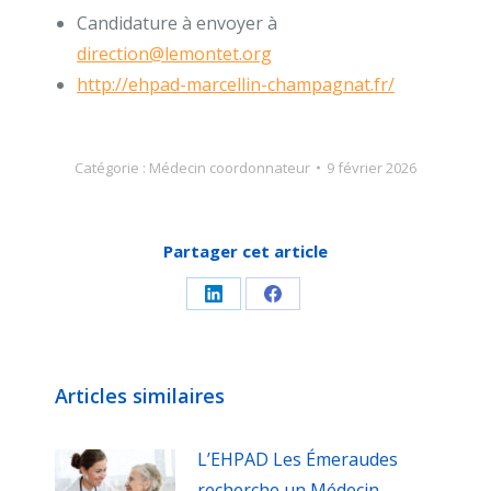
Candidature à envoyer à
direction@lemontet.org
http://ehpad-marcellin-champagnat.fr/
Catégorie :
Médecin coordonnateur
9 février 2026
Partager cet article
Partager
Partager
sur
sur
LinkedIn
Facebook
Articles similaires
L’EHPAD Les Émeraudes
recherche un Médecin