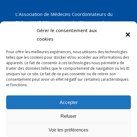
L’Association de Médecins Coordonnateurs du
Rhône (AMC 69) organise régulièrement des
Gérer le consentement aux
groupes de travail sur différents thèmes, dont
nous vous proposerons les résultats, ainsi que les
cookies
réunions programmées. Nous ne manquerons pas
Pour offrir les meilleures expériences, nous utilisons des technologies
de vous faire part de nos nouveautés !
telles que les cookies pour stocker et/ou accéder aux informations des
appareils. Le fait de consentir à ces technologies nous permettra de
traiter des données telles que le comportement de navigation ou les ID
uniques sur ce site. Le fait de ne pas consentir ou de retirer son
Courrier
:
consentement peut avoir un effet négatif sur certaines caractéristiques
Anne-Claire Thury - AMC 69
et fonctions.
EHPAD Le Manoir
19 rue Capitaine Ferber
Accepter
69300 CALUIRE
Refuser
@ :
association.medco.69@gmail.com
Voir les préférences