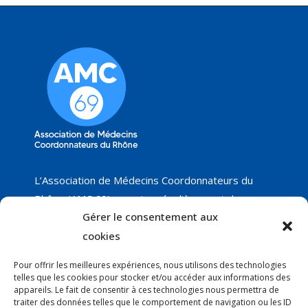
L’Association de Médecins Coordonnateurs du
Rhône (AMC 69) organise régulièrement des
Gérer le consentement aux
groupes de travail sur différents thèmes, dont
cookies
nous vous proposerons les résultats, ainsi que les
réunions programmées. Nous ne manquerons pas
Pour offrir les meilleures expériences, nous utilisons des technologies
de vous faire part de nos nouveautés !
telles que les cookies pour stocker et/ou accéder aux informations des
appareils. Le fait de consentir à ces technologies nous permettra de
traiter des données telles que le comportement de navigation ou les ID