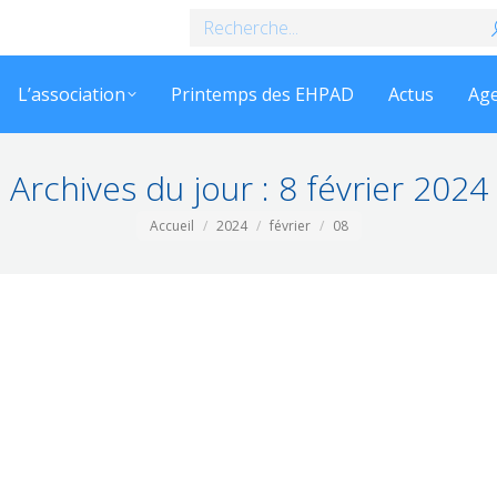
Recherche
:
L’association
Printemps des EHPAD
Actus
Ag
Archives du jour :
8 février 2024
Vous êtes ici :
Accueil
2024
février
08