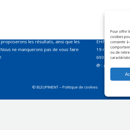
ins Coordonnateurs du Rhône (AMC 69)
Courrier
:
Pour offrir 
des groupes de travail sur différents
Anne-Claire Thu
cookies pou
proposerons les résultats, ainsi que les
EHPAD Le Manoi
consentir à
comportement
Nous ne manquerons pas de vous faire
19 rue Capitaine
ou de retire
!
69300 CALUIRE
caractéristi
@ :
association
Ac
©
BLEUPIMENT
-- Politique de cookies