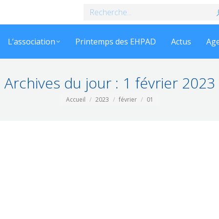
Recherche
:
L’association
Printemps des EHPAD
Actus
Ag
Archives du jour :
1 février 2023
Vous êtes ici :
Accueil
2023
février
01