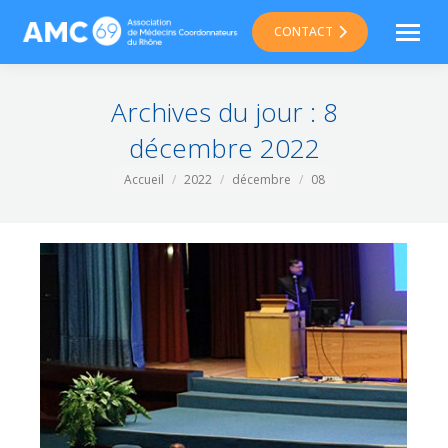
CONTACT
Archives du jour :
8
décembre 2022
Vous êtes ici :
Accueil
2022
décembre
08