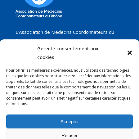
L’Association de Médecins Coordonnateurs du
Rhône (AMC 69) organise régulièrement des
Gérer le consentement aux
groupes de travail sur différents thèmes, dont
nous vous proposerons les résultats, ainsi que les
cookies
réunions programmées. Nous ne manquerons pas
Pour offrir les meilleures expériences, nous utilisons des technologies
de vous faire part de nos nouveautés !
telles que les cookies pour stocker et/ou accéder aux informations des
appareils. Le fait de consentir à ces technologies nous permettra de
traiter des données telles que le comportement de navigation ou les ID
uniques sur ce site. Le fait de ne pas consentir ou de retirer son
Courrier
:
consentement peut avoir un effet négatif sur certaines caractéristiques
Anne-Claire Thury - AMC 69
et fonctions.
EHPAD Le Manoir
19 rue Capitaine Ferber
Accepter
69300 CALUIRE
Refuser
@ :
association.medco.69@gmail.com