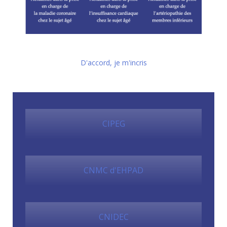
D'accord, je m'incris
CIPEG
CNMC d'EHPAD
CNIDEC