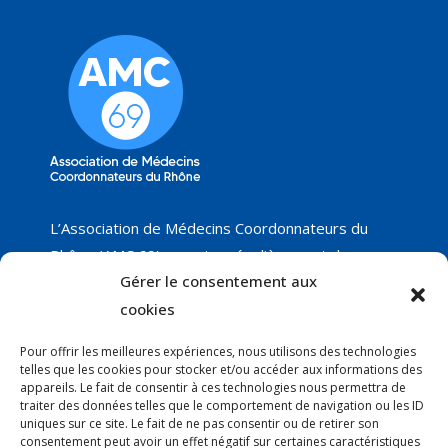
L’Association de Médecins Coordonnateurs du
Rhône (AMC 69) organise régulièrement des
Gérer le consentement aux
groupes de travail sur différents thèmes, dont
nous vous proposerons les résultats, ainsi que les
cookies
réunions programmées. Nous ne manquerons pas
Pour offrir les meilleures expériences, nous utilisons des technologies
de vous faire part de nos nouveautés !
telles que les cookies pour stocker et/ou accéder aux informations des
appareils. Le fait de consentir à ces technologies nous permettra de
traiter des données telles que le comportement de navigation ou les ID
uniques sur ce site. Le fait de ne pas consentir ou de retirer son
Courrier
:
consentement peut avoir un effet négatif sur certaines caractéristiques