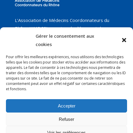
L’Association de Médecins Coordonnateurs du
Rhône (AMC 69) organise régulièrement des
Gérer le consentement aux
groupes de travail sur différents thèmes, dont
nous vous proposerons les résultats, ainsi que les
cookies
réunions programmées. Nous ne manquerons pas
Pour offrir les meilleures expériences, nous utilisons des technologies
de vous faire part de nos nouveautés !
telles que les cookies pour stocker et/ou accéder aux informations des
appareils. Le fait de consentir à ces technologies nous permettra de
traiter des données telles que le comportement de navigation ou les ID
uniques sur ce site. Le fait de ne pas consentir ou de retirer son
Courrier
:
consentement peut avoir un effet négatif sur certaines caractéristiques
Anne-Claire Thury - AMC 69
et fonctions.
EHPAD Le Manoir
19 rue Capitaine Ferber
Accepter
69300 CALUIRE
Refuser
@ :
association.medco.69@gmail.com
Voir les préférences