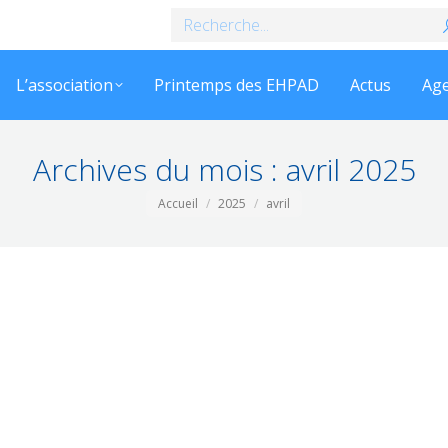
Recherche
:
L’association
Printemps des EHPAD
Actus
Ag
Archives du mois :
avril 2025
Vous êtes ici :
Accueil
2025
avril