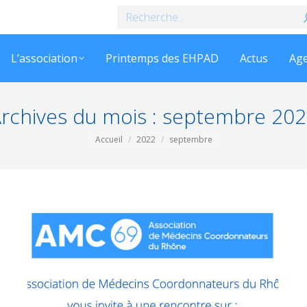
Recherche
:
L’association
Printemps des EHPAD
Actus
Ag
rchives du mois :
septembre 202
Vous êtes ici :
Accueil
2022
septembre