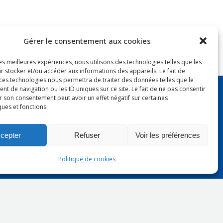
Gérer le consentement aux cookies
les meilleures expériences, nous utilisons des technologies telles que les
ry - AMC 69
r stocker et/ou accéder aux informations des appareils. Le fait de
r
 ces technologies nous permettra de traiter des données telles que le
 de navigation ou les ID uniques sur ce site. Le fait de ne pas consentir
 Ferber
r son consentement peut avoir un effet négatif sur certaines
ques et fonctions.
.medco.69@gmail.com
cepter
Refuser
Voir les préférences
Politique de cookies