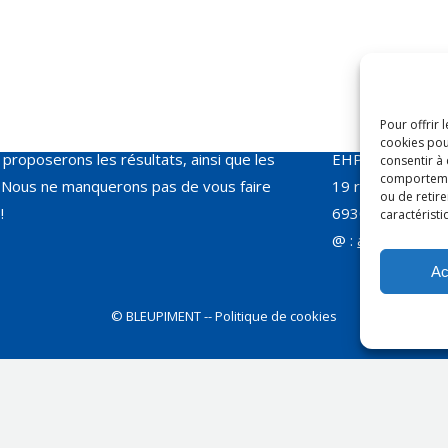
ins Coordonnateurs du Rhône (AMC 69)
Courrier
:
Pour offrir 
des groupes de travail sur différents
Anne-Claire Thu
cookies pou
proposerons les résultats, ainsi que les
EHPAD Le Manoi
consentir à
comportement
Nous ne manquerons pas de vous faire
19 rue Capitaine
ou de retire
!
69300 CALUIRE
caractéristi
@ :
association
Ac
©
BLEUPIMENT
-- Politique de cookies